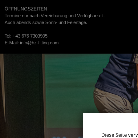
ÖFFNUNGSZEITEN
Termine nur nach Vereinbarung und Verfügbarkeit.
Auch abends sowie Sonn- und Feiertage.
Tel:
+43 676 7303905
E-Mail:
info@hz-fitting.com
Diese Seite ver