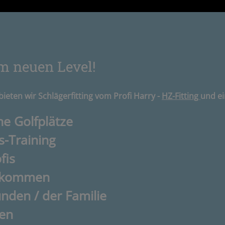
em neuen Level!
ieten wir Schlägerfitting vom Profi Harry -
HZ-Fitting
und e
e Golfplätze
s-Training
fis
illkommen
nden / der Familie
pen