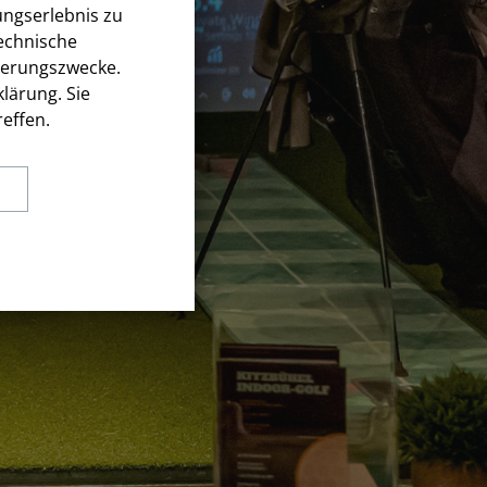
ungserlebnis zu
echnische
ierungszwecke.
lärung. Sie
effen.