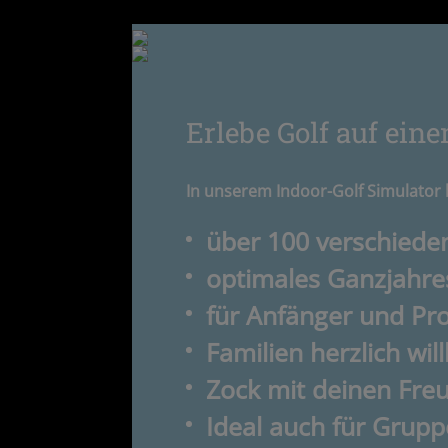
Erlebe Golf auf ein
In unserem Indoor-Golf Simulator b
über 100 verschieden
optimales Ganzjahre
für Anfänger und Pro
Familien herzlich w
Zock mit deinen Freu
Ideal auch für Grup